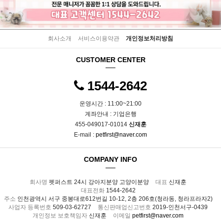
회사소개
서비스이용약관
개인정보처리방침
CUSTOMER CENTER
1544-2642
운영시간 : 11:00~21:00
계좌안내 : 기업은행
455-049017-01014
신재훈
E-mail :
petfirst@naver.com
COMPANY INFO
회사명
펫퍼스트 24시 강아지분양 고양이분양
대표
신재훈
대표전화
1544-2642
주소
인천광역시 서구 중봉대로612번길 10-12, 2층 206호(청라동, 청라프라자2)
사업자 등록번호
509-03-62727
통신판매업신고번호
2019-인천서구-0439
개인정보 보호책임자
신재훈
이메일
petfirst@naver.com