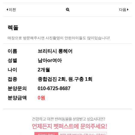
이전
다음
렉돌
매장으로 방문해주시면 사진촬영이 안된아이들도 많이있습니다!
이름
브리티시 롱헤어
성별
남아or여아
나이
2개월
접종
종합검진 2회, 원.구충 1회
분양문의
010-6725-8687
분양금액
0원