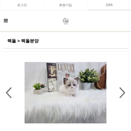
Q&A
로그인
회원가입
렉돌 > 렉돌분양