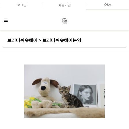
Q&A
로그인
회원가입
브리티쉬숏헤어 > 브리티쉬숏헤어분양