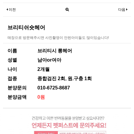
이전
다음
브리티쉬숏헤어
매장으로 방문해주시면 사진촬영이 안된아이들도 많이있습니다!
이름
브리티시 롱헤어
성별
남아or여아
나이
2개월
접종
종합검진 2회, 원.구충 1회
분양문의
010-6725-8687
분양금액
0원