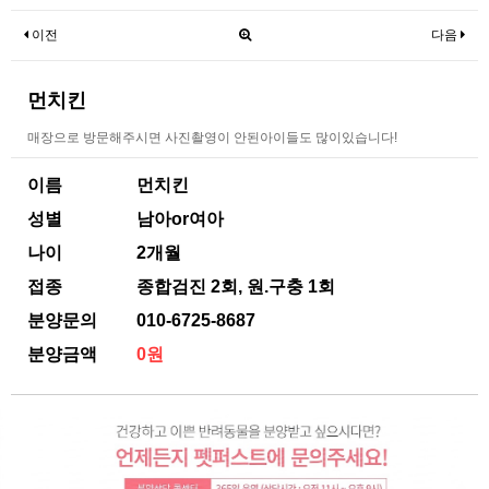
이전
다음
먼치킨
매장으로 방문해주시면 사진촬영이 안된아이들도 많이있습니다!
이름
먼치킨
성별
남아or여아
나이
2개월
접종
종합검진 2회, 원.구충 1회
분양문의
010-6725-8687
분양금액
0원