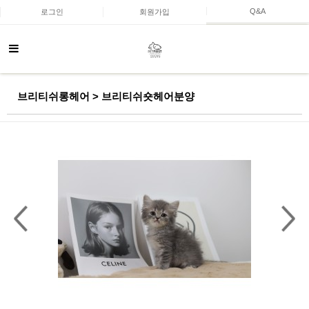
Q&A
로그인
회원가입
브리티쉬롱헤어 > 브리티쉬숏헤어분양