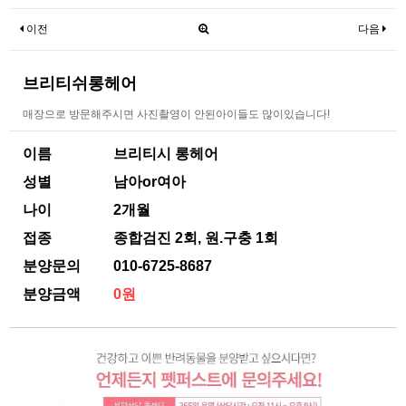
이전
다음
브리티쉬롱헤어
매장으로 방문해주시면 사진촬영이 안된아이들도 많이있습니다!
이름
브리티시 롱헤어
성별
남아or여아
나이
2개월
접종
종합검진 2회, 원.구충 1회
분양문의
010-6725-8687
분양금액
0원