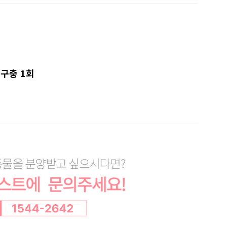
.구충 1회
7