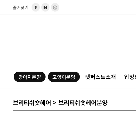
즐겨찾기
펫퍼스트소개
입양
강아지분양
고양이분양
브리티쉬숏헤어 > 브리티쉬숏헤어분양