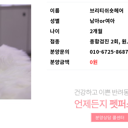
이름
브리티쉬숏헤어
성별
남아or여아
나이
2개월
접종
종합검진 2회, 원
분양문의
010-6725-868
분양금액
0원