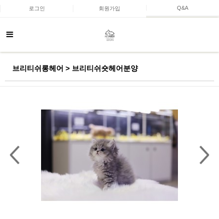
Q&A
로그인
회원가입
브리티쉬롱헤어 > 브리티쉬숏헤어분양