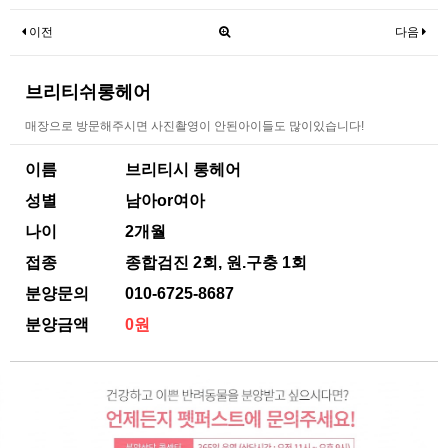
이전
다음
브리티쉬롱헤어
매장으로 방문해주시면 사진촬영이 안된아이들도 많이있습니다!
이름
브리티시 롱헤어
성별
남아or여아
나이
2개월
접종
종합검진 2회, 원.구충 1회
분양문의
010-6725-8687
분양금액
0원