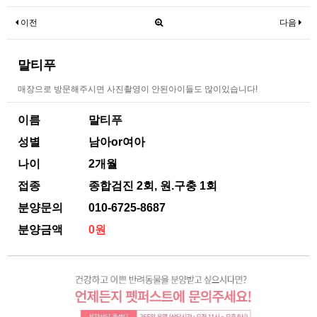
이전
다음
말티푸
매장으로 방문해주시면 사진촬영이 안된아이들도 많이있습니다!
이름
말티푸
성별
남아or여아
나이
2개월
접종
종합검진 2회, 원.구충 1회
분양문의
010-6725-8687
분양금액
0원