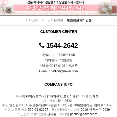
회사소개
서비스이용약관
개인정보처리방침
CUSTOMER CENTER
1544-2642
운영시간 : 11:00~21:00
계좌안내 : 기업은행
455-049017-01014
신재훈
E-mail :
petfirst@naver.com
COMPANY INFO
회사명
펫퍼스트 24시 강아지분양 고양이분양
대표
신재훈
대표전화
1544-2642
주소
인천광역시 서구 중봉대로612번길 10-12, 2층 206호(청라동, 청라프라자2)
사업자 등록번호
509-03-62727
통신판매업신고번호
2019-인천서구-0439
개인정보 보호책임자
신재훈
이메일
petfirst@naver.com